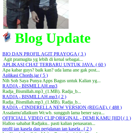
Blog Update
BIO DAN PROFIL AGIT PRAYOGA
( 3 )
Agit pramugita yg lebih di kenal sebagai...
APLIKASI CHAT TERBARU UNTUK JAVA.
( 60 )
Apa kabar guys? baik kan? uda lama ane gak post...
Aplikasi Chords.jar
( 5 )
Nih Sob Saya Punya Apps Bagus untuk Kalian yg...
RADJA - BISMILLAH.mp3
Radja_Bismillah.mp3_(1.MB). Radja_b...
RADJA - BISMILLAH.mp3
( 2 )
Radja_Bismillah.mp3_(1.MB). Radja_b...
RADJA - CINDERELLA NEW VERSION (REGAE).
( 488 )
Assalamu'allaikum Wr.wb. sungguh lama bener saya...
OFFICIALL VIDEO CLIP ORIGINAL - DEMI KAMU [HD]
( 1 )
Halloo sahabat Radjaku.. pasti kalian penasaran...
profil ian kasela dan perjalanan ian kasela .
( 2 )