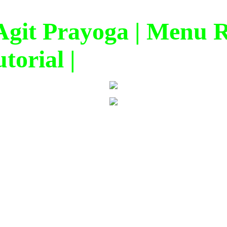
it Prayoga | Menu Ra
torial |