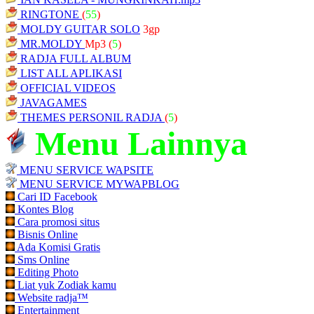
RINGTONE
(
55
)
MOLDY GUITAR SOLO
3gp
MR.MOLDY
Mp3
(
5
)
RADJA FULL ALBUM
LIST ALL APLIKASI
OFFICIAL VIDEOS
JAVAGAMES
THEMES PERSONIL RADJA
(
5
)
Menu Lainnya
MENU SERVICE WAPSITE
MENU SERVICE MYWAPBLOG
Cari ID Facebook
Kontes Blog
Cara promosi situs
Bisnis Online
Ada Komisi Gratis
Sms Online
Editing Photo
Liat yuk Zodiak kamu
Website radja™
Entertainment