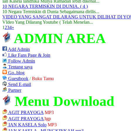
Ian Kasela Iandhika Mulya Ramadan lebih dikenal...
10 NEGARA TERMISKIN DI DUNIA.
( 4 )
10 Negara Termiskin di Dunia Sebagaimana dirilis...
VIDEO YANG SANGAT DILARANG UNTUK DILIHAT DI YO
VIdeo Yang Dilarang Youtube ( Telah Menelan...
1
2
3
4
»
ADMIN AREA
Add Admin
Like Fans Page & Join
Follow Admin
Tentang saya
Go..blog
Guestbook
/
Buku Tamu
Send E-mail
Partner
Menu Download
AGIT PRAYOGA
MP3
AGIT PRAYOGA
3gp
IAN KASELA Solo
MP3
IAN KASELA - MUNGKINKAH.mp3